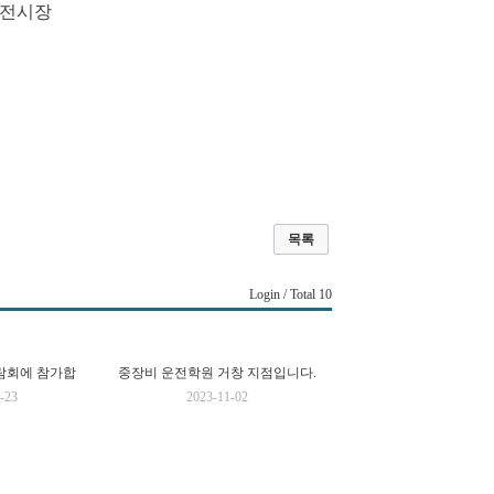
2 전시장
목록
Login
/ Total 10
B
EXCO 귀농.귀촌 박람회에 참가합니다
중장비 운전학원 거창 지점입니다.
-23
2023-11-02