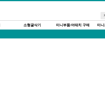
기
소형굴삭기
미니부품/어태치 구매
미니