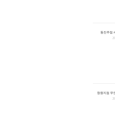
동진주점 
2
창원지점 무
2