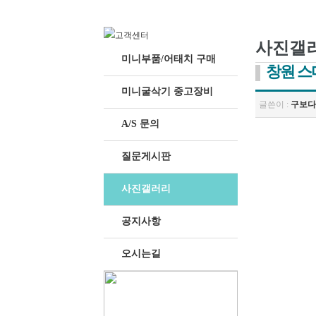
사진갤
미니부품/어태치 구매
창원 스
미니굴삭기 중고장비
글쓴이 :
구보다
A/S 문의
질문게시판
사진갤러리
공지사항
오시는길