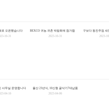
B
EXCO 귀농.귀촌 박람회에 참가합니다
새로 오픈했습니다
구보다 동진주점 새
023-10-31
2023-10-31
2023-10
인 사무실 운영합니다
울산 23년식, 10신형 굴삭기7대납품
023-04-16
2023-04-06