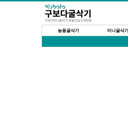
농용굴삭기
미니굴삭