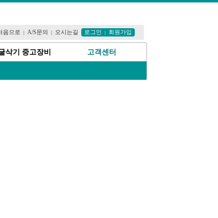
처음으로
A/S문의
오시는길
로그인
회원가입
|
|
|
굴삭기 중고장비
고객센터